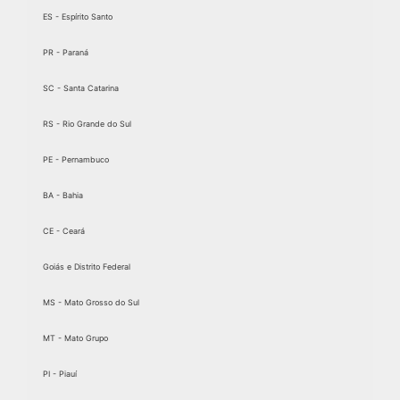
ES - Espírito Santo
PR - Paraná
SC - Santa Catarina
RS - Rio Grande do Sul
PE - Pernambuco
BA - Bahia
CE - Ceará
Goiás e Distrito Federal
MS - Mato Grosso do Sul
MT - Mato Grupo
PI - Piauí