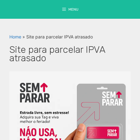
Pular
SEM PARAR
-
para
MENU
o
Cupom exclusivo
12
conteúdo
mensalidades
Peça Seu Sem Parar Aqui!
GRÁTIS
no
Sem
Parar
, Clique no
botão e aproveite!
Home
»
Site para parcelar IPVA atrasado
Site para parcelar IPVA
atrasado