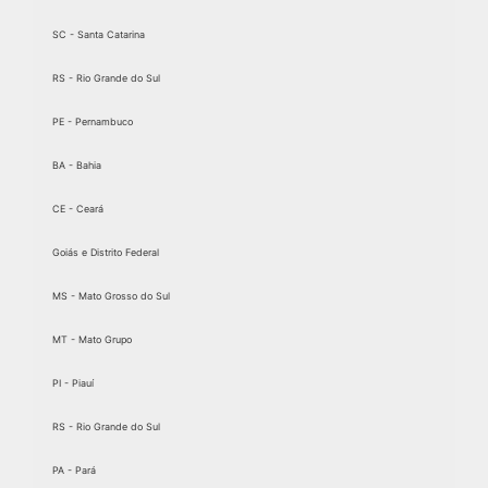
SC - Santa Catarina
RS - Rio Grande do Sul
PE - Pernambuco
BA - Bahia
CE - Ceará
Goiás e Distrito Federal
MS - Mato Grosso do Sul
MT - Mato Grupo
PI - Piauí
RS - Rio Grande do Sul
PA - Pará