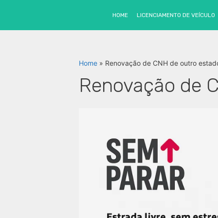
Pular
para
SEM PARAR
- Cupom exclusivo
12 m
HOME
LICENCIAMENTO DE VEÍCULO
o
conteúdo
Home
»
Renovação de CNH de outro estad
Renovação de C