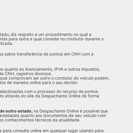
stado
,
diz respeito a um procedimento no qual a
ida para outra a qual consiste no condutor durante o
lizada.
lhes sobre transferência de pontos em CNH com a
s quanto ao licenciamento, IPVA e outros impostos,
de CNH, registros diversos.
que comprovam ser outro o condutor do veículo podem,
os de maneira online para o seu devido
relacionadas com o processo do recurso de pontos
o através do site da Despachante Online de forma
de outro estado,
na Despachante Online é possível que
cessidades quanto aos documentos de seu veículo com
 conhecimentos técnicos da atualidade.
a para consulta online em qualquer lugar usando para