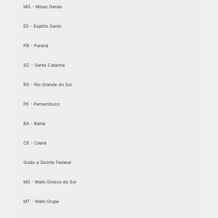
MG - Minas Gerais
ES - Espírito Santo
PR - Paraná
SC - Santa Catarina
RS - Rio Grande do Sul
PE - Pernambuco
BA - Bahia
CE - Ceará
Goiás e Distrito Federal
MS - Mato Grosso do Sul
MT - Mato Grupo