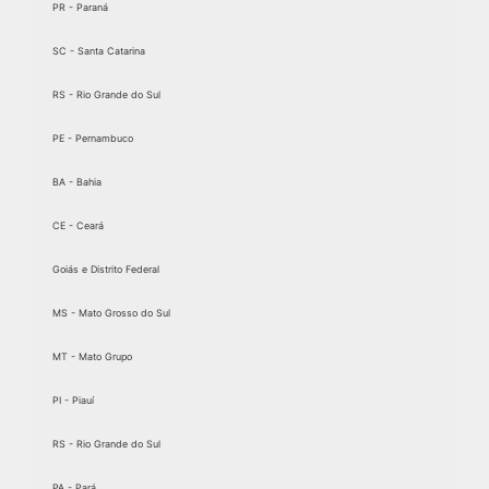
PR - Paraná
SC - Santa Catarina
RS - Rio Grande do Sul
PE - Pernambuco
BA - Bahia
CE - Ceará
Goiás e Distrito Federal
MS - Mato Grosso do Sul
MT - Mato Grupo
PI - Piauí
RS - Rio Grande do Sul
PA - Pará