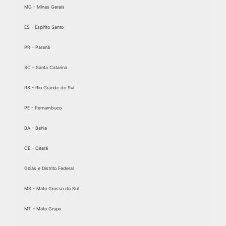
MG - Minas Gerais
ES - Espírito Santo
PR - Paraná
SC - Santa Catarina
RS - Rio Grande do Sul
PE - Pernambuco
BA - Bahia
CE - Ceará
Goiás e Distrito Federal
MS - Mato Grosso do Sul
MT - Mato Grupo