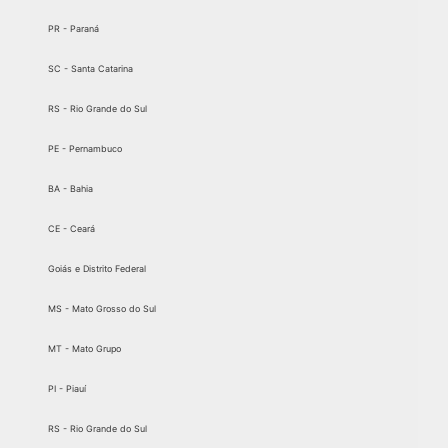
PR - Paraná
SC - Santa Catarina
RS - Rio Grande do Sul
PE - Pernambuco
BA - Bahia
CE - Ceará
Goiás e Distrito Federal
MS - Mato Grosso do Sul
MT - Mato Grupo
PI - Piauí
RS - Rio Grande do Sul