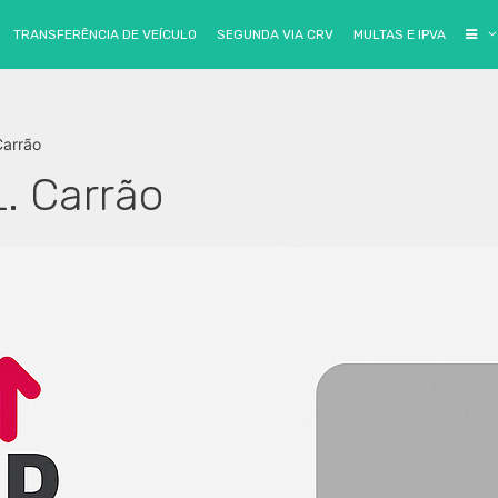
ensalidades GRÁTIS
no
Sem Parar
, Clique no botão e a
TRANSFERÊNCIA DE VEÍCULO
SEGUNDA VIA CRV
MULTAS E IPVA
Carrão
. Carrão