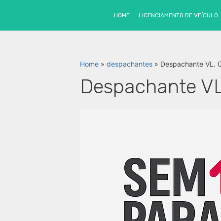
Pular
para
SEM PARAR
- Cupom exclusivo
12 m
HOME
LICENCIAMENTO DE VEÍCULO
o
conteúdo
Home
»
despachantes
»
Despachante VL. 
Despachante VL