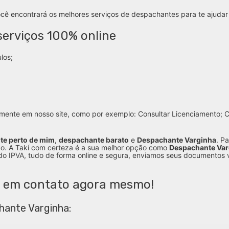
ocê encontrará os melhores serviços de despachantes para te ajuda
erviços 100% online
los;
mente em nosso site, como por exemplo: Consultar Licenciamento; Co
te perto de mim
,
despachante barato
e
Despachante Varginha
. P
o. A Takí com certeza é a sua melhor opção como
Despachante Var
do IPVA, tudo de forma online e segura, enviamos seus documentos v
e em contato agora mesmo!
hante Varginha: