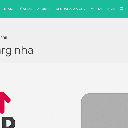
ensalidades GRÁTIS
no
Sem Parar
, Clique no botão e a
TRANSFERÊNCIA DE VEÍCULO
SEGUNDA VIA CRV
MULTAS E IPVA
inha
rginha