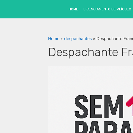
Pular
para
SEM PARAR
- Cupom exclusivo
12 m
HOME
LICENCIAMENTO DE VEÍCULO
o
conteúdo
Home
»
despachantes
»
Despachante Fran
Despachante Fr